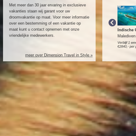
Met meer dan 30 jaar ervaring in exclusieve
Niyama Resort
vakanties staan wij garant voor uw
per AQUUM*****
droomvakantie op maat. Voor meer informatie
over een bestemming of een vakantie op
maat kunt u contact opnemen met onze
Indische Oceaan
Indische
vriendelijke medewerkers.
Malediven
Malediven
Verblijf 1 week inclusief vlucht vanaf
Verblijf 1 we
€2920,- per persoon.
€2840,- per
meer over Dimension Travel in Style »